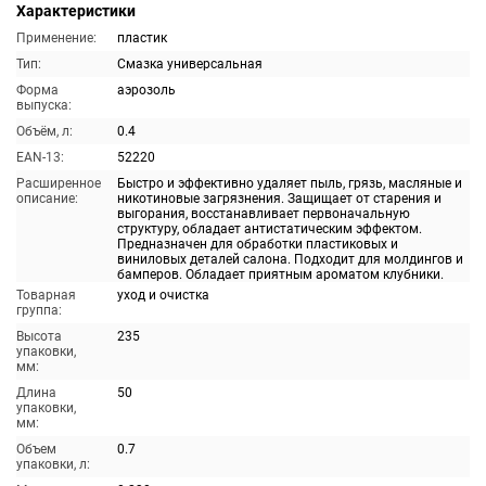
Характеристики
Применение:
пластик
Тип:
Смазка универсальная
Форма
аэрозоль
выпуска:
Объём, л:
0.4
EAN-13:
52220
Расширенное
Быстро и эффективно удаляет пыль, грязь, масляные и
описание:
никотиновые загрязнения. Защищает от старения и
выгорания, восстанавливает первоначальную
структуру, обладает антистатическим эффектом.
Предназначен для обработки пластиковых и
виниловых деталей салона. Подходит для молдингов и
бамперов. Обладает приятным ароматом клубники.
Товарная
уход и очистка
группа:
Высота
235
упаковки,
мм:
Длина
50
упаковки,
мм:
Объем
0.7
упаковки, л: