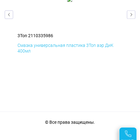
3Ton 2110335986
3To
Смазка универсальная пластика 3Ton аэр ДиК
Сма
400мл
40
© Все права защищены.