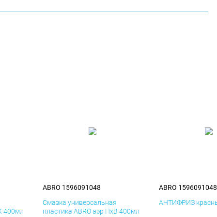
ABRO 1596091048
ABRO 1596091048
я
Смазка универсальная
АНТИФРИЗ красны
К 400мл
пластика ABRO аэр ПхВ 400мл