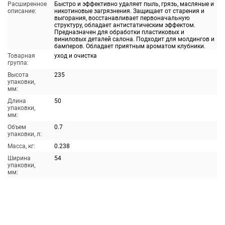
Расширенное
Быстро и эффективно удаляет пыль, грязь, масляные и
описание:
никотиновые загрязнения. Защищает от старения и
выгорания, восстанавливает первоначальную
структуру, обладает антистатическим эффектом.
Предназначен для обработки пластиковых и
виниловых деталей салона. Подходит для молдингов и
бамперов. Обладает приятным ароматом клубники.
Товарная
уход и очистка
группа:
Высота
235
упаковки,
мм:
Длина
50
упаковки,
мм:
Объем
0.7
упаковки, л:
Масса, кг:
0.238
Ширина
54
упаковки,
мм: