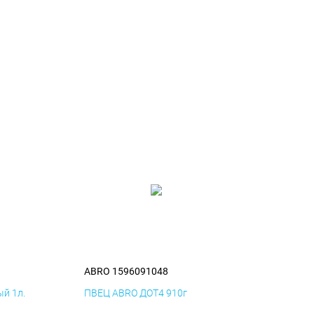
ABRO 1596091048
й 1л.
ПВЕЦ ABRO ДОТ4 910г