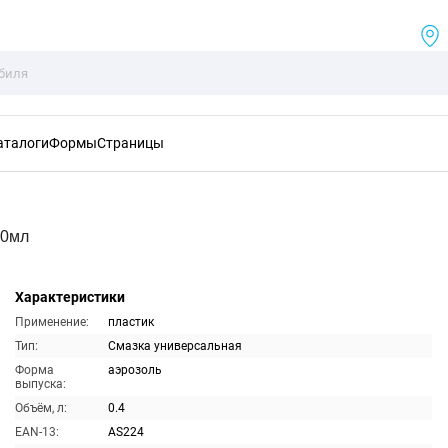
аталоги
Формы
Страницы
00мл
Характеристики
Применение:
пластик
Тип:
Смазка универсальная
Форма
аэрозоль
выпуска:
Объём, л:
0.4
EAN-13:
AS224