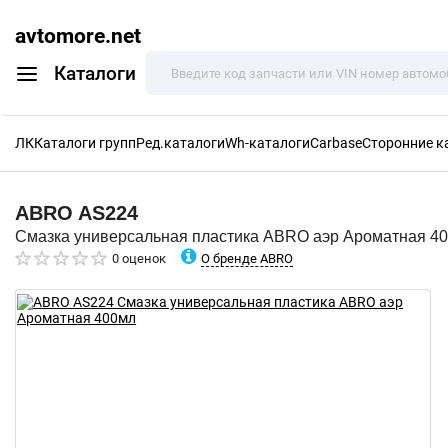
avtomore.net
Каталоги
ЛК
Каталоги групп
Ред.каталоги
Wh-каталоги
Carbase
Сторонние к
ABRO
AS224
Смазка универсальная пластика ABRO аэр Ароматная 4
О бренде ABRO
0 оценок