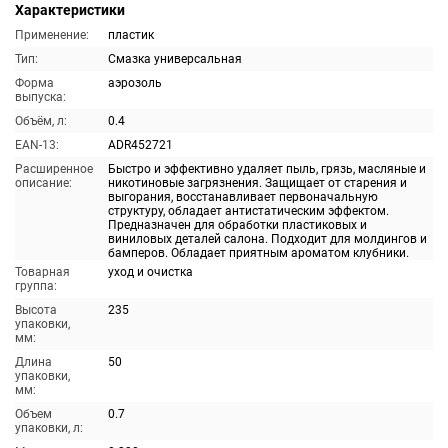
Характеристики
Применение:
пластик
Тип:
Смазка универсальная
Форма
аэрозоль
выпуска:
Объём, л:
0.4
EAN-13:
ADR452721
Расширенное
Быстро и эффективно удаляет пыль, грязь, масляные и
описание:
никотиновые загрязнения. Защищает от старения и
выгорания, восстанавливает первоначальную
структуру, обладает антистатическим эффектом.
Предназначен для обработки пластиковых и
виниловых деталей салона. Подходит для молдингов и
бамперов. Обладает приятным ароматом клубники.
Товарная
уход и очистка
группа:
Высота
235
упаковки,
мм:
Длина
50
упаковки,
мм:
Объем
0.7
упаковки, л: