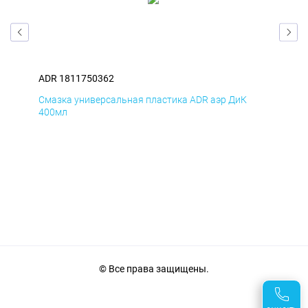
ADR 1811750362
ADR
Смазка универсальная пластика ADR аэр ДиК
Сма
400мл
40
© Все права защищены.