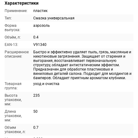
Характеристики
Применение:
пластик
Тип:
Смазка универсальная
Форма
аэрозоль
выпуска:
Объём, л:
0.4
EAN-13:
V91340
Расширенное
Быстро и эффективно удаляет пыль, грязь, масляные и
описание:
никотиновые загрязнения. Защищает от старения и
выгорания, восстанавливает первоначальную
структуру, обладает антистатическим эффектом.
Предназначен для обработки пластиковых и
виниловых деталей салона. Подходит для молдингов и
бамперов. Обладает приятным ароматом клубники.
Товарная
уход и очистка
группа:
Высота
235
упаковки,
мм:
Длина
50
упаковки,
мм:
Объем
0.7
упаковки, л: