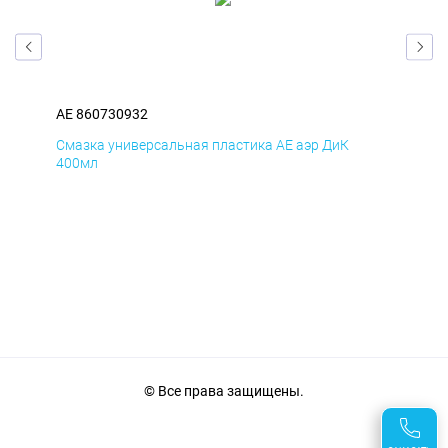
AE 860730932
AE 
Смазка универсальная пластика AE аэр ДиК
Сма
400мл
40
© Все права защищены.