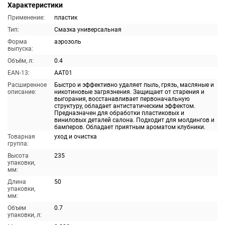
Характеристики
Применение:
пластик
Тип:
Смазка универсальная
Форма
аэрозоль
выпуска:
Объём, л:
0.4
EAN-13:
AAT01
Расширенное
Быстро и эффективно удаляет пыль, грязь, масляные и
описание:
никотиновые загрязнения. Защищает от старения и
выгорания, восстанавливает первоначальную
структуру, обладает антистатическим эффектом.
Предназначен для обработки пластиковых и
виниловых деталей салона. Подходит для молдингов и
бамперов. Обладает приятным ароматом клубники.
Товарная
уход и очистка
группа:
Высота
235
упаковки,
мм:
Длина
50
упаковки,
мм:
Объем
0.7
упаковки, л: