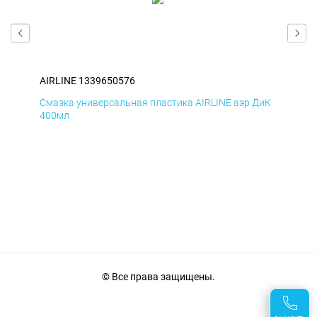
AIRLINE 1339650576
AIR
БмД
Смазка универсальная пластика AIRLINE аэр ДиК
Сма
400мл
40
© Все права защищены.