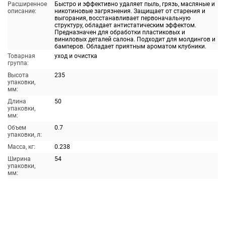
Расширенное
Быстро и эффективно удаляет пыль, грязь, масляные и
описание:
никотиновые загрязнения. Защищает от старения и
выгорания, восстанавливает первоначальную
структуру, обладает антистатическим эффектом.
Предназначен для обработки пластиковых и
виниловых деталей салона. Подходит для молдингов и
бамперов. Обладает приятным ароматом клубники.
Товарная
уход и очистка
группа:
Высота
235
упаковки,
мм:
Длина
50
упаковки,
мм:
Объем
0.7
упаковки, л:
Масса, кг:
0.238
Ширина
54
упаковки,
мм: