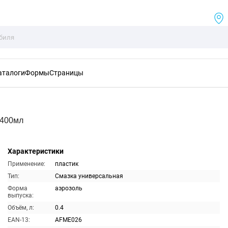
аталоги
Формы
Страницы
 400мл
Характеристики
Применение:
пластик
Тип:
Смазка универсальная
Форма
аэрозоль
выпуска:
Объём, л:
0.4
EAN-13:
AFME026