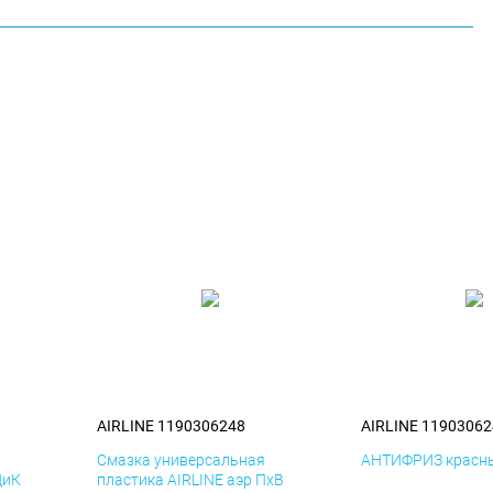
AIRLINE 1190306248
AIRLINE 11903062
я
Смазка универсальная
АНТИФРИЗ красны
ДиК
пластика AIRLINE аэр ПхВ