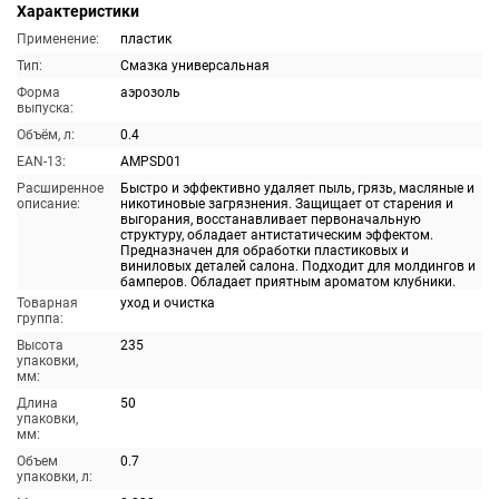
Характеристики
Применение:
пластик
Тип:
Смазка универсальная
Форма
аэрозоль
выпуска:
Объём, л:
0.4
EAN-13:
AMPSD01
Расширенное
Быстро и эффективно удаляет пыль, грязь, масляные и
описание:
никотиновые загрязнения. Защищает от старения и
выгорания, восстанавливает первоначальную
структуру, обладает антистатическим эффектом.
Предназначен для обработки пластиковых и
виниловых деталей салона. Подходит для молдингов и
бамперов. Обладает приятным ароматом клубники.
Товарная
уход и очистка
группа:
Высота
235
упаковки,
мм:
Длина
50
упаковки,
мм:
Объем
0.7
упаковки, л: