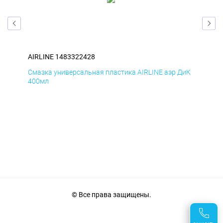
AIRLINE 1483322428
AIR
БмД
Смазка универсальная пластика AIRLINE аэр ДиК
Сма
400мл
40
© Все права защищены.