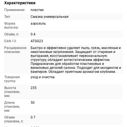
Характеристики
Применение:
пластик
Тип:
Смазка универсальная
Форма
аэрозоль
выпуска:
Объём, л:
0.4
EAN-13:
ATGG23
Расширенное
Быстро и эффективно удаляет пыль, грязь, масляные и
описание:
никотиновые загрязнения. Защищает от старения и
выгорания, восстанавливает первоначальную
структуру, обладает антистатическим эффектом.
Предназначен для обработки пластиковых и
виниловых деталей салона. Подходит для молдингов и
бамперов. Обладает приятным ароматом клубники.
Товарная
уход и очистка
группа:
Высота
235
упаковки,
мм:
Длина
50
упаковки,
мм:
Объем
0.7
упаковки, л: