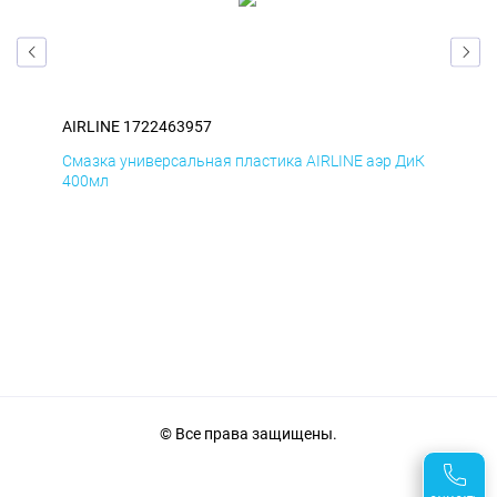
AIRLINE 1722463957
AIR
БмД
Смазка универсальная пластика AIRLINE аэр ДиК
Сма
400мл
40
© Все права защищены.