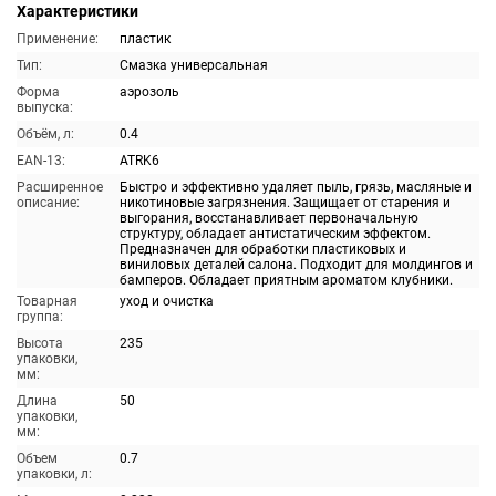
Характеристики
Применение:
пластик
Тип:
Смазка универсальная
Форма
аэрозоль
выпуска:
Объём, л:
0.4
EAN-13:
ATRK6
Расширенное
Быстро и эффективно удаляет пыль, грязь, масляные и
описание:
никотиновые загрязнения. Защищает от старения и
выгорания, восстанавливает первоначальную
структуру, обладает антистатическим эффектом.
Предназначен для обработки пластиковых и
виниловых деталей салона. Подходит для молдингов и
бамперов. Обладает приятным ароматом клубники.
Товарная
уход и очистка
группа:
Высота
235
упаковки,
мм:
Длина
50
упаковки,
мм:
Объем
0.7
упаковки, л: