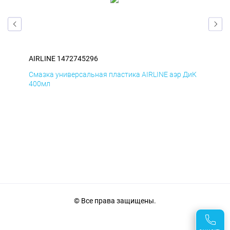
AIRLINE 1472745296
AIR
БмД
Смазка универсальная пластика AIRLINE аэр ДиК
Сма
400мл
40
© Все права защищены.