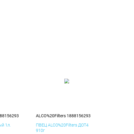
888156293
ALCO%20Filters 1888156293
й 1л.
ПВЕЦ ALCO%20Filters ДОТ4
910г