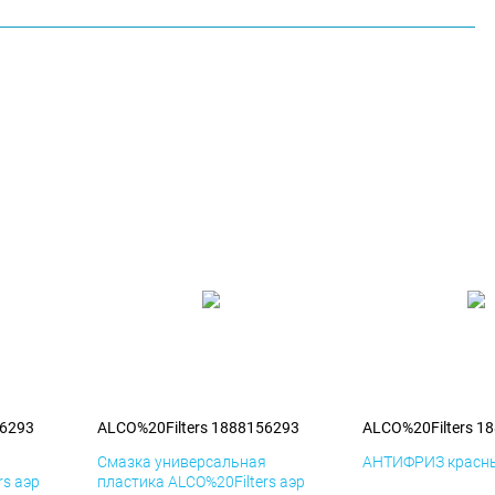
56293
ALCO%20Filters 1888156293
ALCO%20Filters 1
я
Смазка универсальная
АНТИФРИЗ красны
rs аэр
пластика ALCO%20Filters аэр