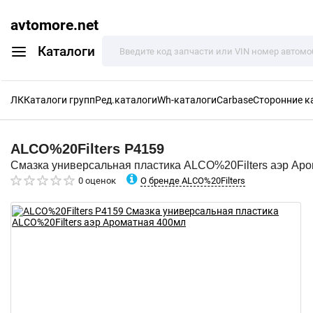
avtomore.net
Каталоги
ЛК
Каталоги групп
Ред.каталоги
Wh-каталоги
Carbase
Сторонние к
ALCO%20Filters
P4159
Смазка универсальная пластика ALCO%20Filters аэр Ар
О бренде ALCO%20Filters
0 оценок