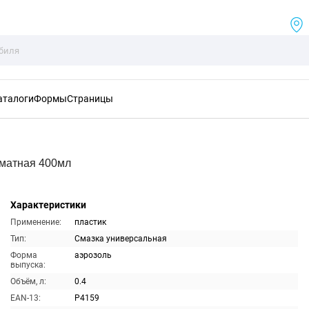
аталоги
Формы
Страницы
оматная 400мл
Характеристики
Применение:
пластик
Тип:
Смазка универсальная
Форма
аэрозоль
выпуска:
Объём, л:
0.4
EAN-13:
P4159