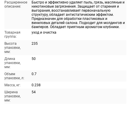
Расширенное
Быстро и эффективно удаляет пыль, грязь, масляные и
описание:
никотиновые загрязнения. Защищает от старения и
выгорания, восстанавливает первоначальную
структуру, обладает антистатическим эффектом.
Предназначен для обработки пластиковых и
виниловых деталей салона. Подходит для молдингов и
бамперов. Обладает приятным ароматом клубники.
Товарная
уход и очистка
группа:
Высота
235
упаковки,
мм:
Длина
50
упаковки,
мм:
Объем
0.7
упаковки, л:
Масса, кг:
0.238
Ширина
54
упаковки,
мм: