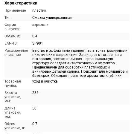
Характеристики
Применение:
пластик
Тип:
Смазка универсальная
Форма
аэрозоль
выпуска:
Объём, л:
0.4
EAN-13:
SP901
Расширенное
Быстро и эффективно удаляет пыль, грязь, масляные и
описание:
никотиновые загрязнения. Защищает от старения и
выгорания, восстанавливает первоначальную
структуру, обладает антистатическим эффектом.
Предназначен для обработки пластиковых и
виниловых деталей салона. Подходит для молдингов и
бамперов. Обладает приятным ароматом клубники.
Товарная
уход и очистка
группа:
Высота
235
упаковки,
мм:
Длина
50
упаковки,
мм:
Объем
0.7
упаковки, л: