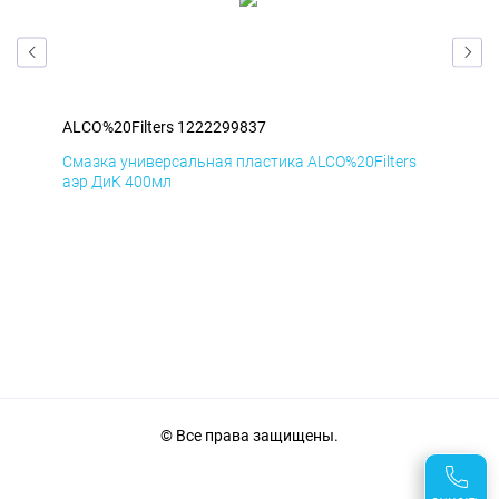
ALCO%20Filters 1222299837
ALC
s
Смазка универсальная пластика ALCO%20Filters
Сма
аэр ДиК 400мл
аэр
© Все права защищены.