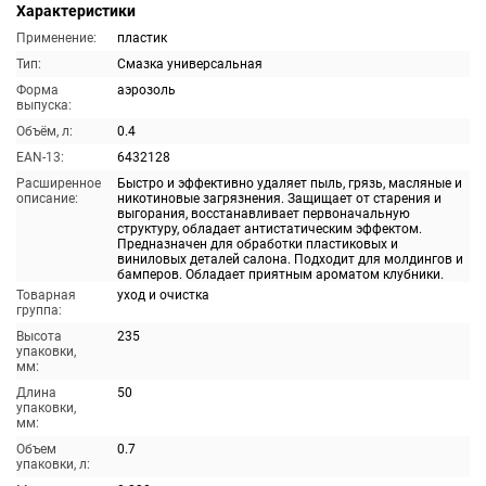
Характеристики
Применение:
пластик
Тип:
Смазка универсальная
Форма
аэрозоль
выпуска:
Объём, л:
0.4
EAN-13:
6432128
Расширенное
Быстро и эффективно удаляет пыль, грязь, масляные и
описание:
никотиновые загрязнения. Защищает от старения и
выгорания, восстанавливает первоначальную
структуру, обладает антистатическим эффектом.
Предназначен для обработки пластиковых и
виниловых деталей салона. Подходит для молдингов и
бамперов. Обладает приятным ароматом клубники.
Товарная
уход и очистка
группа:
Высота
235
упаковки,
мм:
Длина
50
упаковки,
мм:
Объем
0.7
упаковки, л: