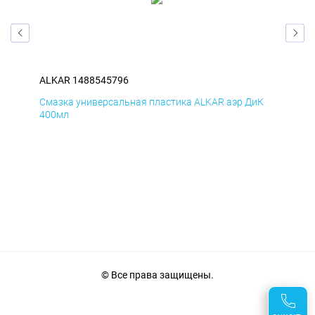
ALKAR 1488545796
ALK
мД
Смазка универсальная пластика ALKAR аэр ДиК
Сма
400мл
40
© Все права защищены.