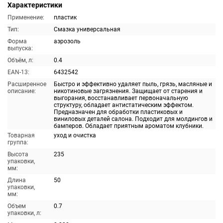
Характеристики
Применение:
пластик
Тип:
Смазка универсальная
Форма
аэрозоль
выпуска:
Объём, л:
0.4
EAN-13:
6432542
Расширенное
Быстро и эффективно удаляет пыль, грязь, масляные и
описание:
никотиновые загрязнения. Защищает от старения и
выгорания, восстанавливает первоначальную
структуру, обладает антистатическим эффектом.
Предназначен для обработки пластиковых и
виниловых деталей салона. Подходит для молдингов и
бамперов. Обладает приятным ароматом клубники.
Товарная
уход и очистка
группа:
Высота
235
упаковки,
мм:
Длина
50
упаковки,
мм:
Объем
0.7
упаковки, л: