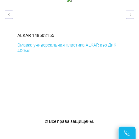
ALKAR 148502155
ALK
мД
Смазка универсальная пластика ALKAR аэр ДиК
Сма
400мл
40
© Все права защищены.