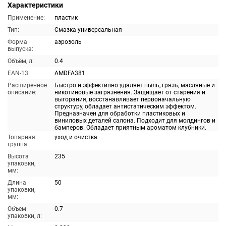
Характеристики
Применение:
пластик
Тип:
Смазка универсальная
Форма
аэрозоль
выпуска:
Объём, л:
0.4
EAN-13:
AMDFA381
Расширенное
Быстро и эффективно удаляет пыль, грязь, масляные и
описание:
никотиновые загрязнения. Защищает от старения и
выгорания, восстанавливает первоначальную
структуру, обладает антистатическим эффектом.
Предназначен для обработки пластиковых и
виниловых деталей салона. Подходит для молдингов и
бамперов. Обладает приятным ароматом клубники.
Товарная
уход и очистка
группа:
Высота
235
упаковки,
мм:
Длина
50
упаковки,
мм:
Объем
0.7
упаковки, л: