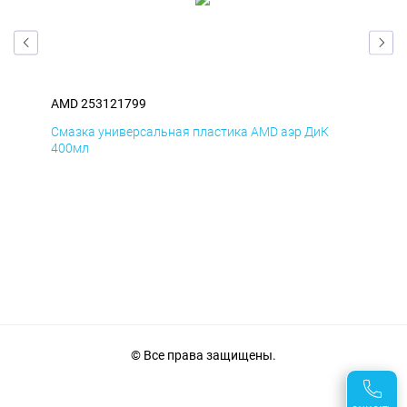
AMD 253121799
AM
Смазка универсальная пластика AMD аэр ДиК
Сма
400мл
40
© Все права защищены.