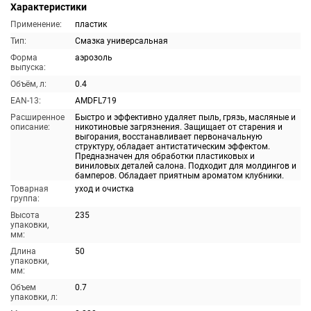
Характеристики
Применение:
пластик
Тип:
Смазка универсальная
Форма
аэрозоль
выпуска:
Объём, л:
0.4
EAN-13:
AMDFL719
Расширенное
Быстро и эффективно удаляет пыль, грязь, масляные и
описание:
никотиновые загрязнения. Защищает от старения и
выгорания, восстанавливает первоначальную
структуру, обладает антистатическим эффектом.
Предназначен для обработки пластиковых и
виниловых деталей салона. Подходит для молдингов и
бамперов. Обладает приятным ароматом клубники.
Товарная
уход и очистка
группа:
Высота
235
упаковки,
мм:
Длина
50
упаковки,
мм:
Объем
0.7
упаковки, л: