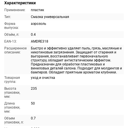
Характеристики
Применение:
пластик
Тип:
Смазка универсальная
Форма
аэрозоль
выпуска:
Объём, л:
0.4
EAN-13:
AMDRE318
Расширенное
Быстро и эффективно удаляет пыль, грязь, масляные и
описание:
никотиновые загрязнения. Защищает от старения и
выгорания, восстанавливает первоначальную
структуру, обладает антистатическим эффектом.
Предназначен для обработки пластиковых и
виниловых деталей салона. Подходит для молдингов и
бамперов. Обладает приятным ароматом клубники.
Товарная
уход и очистка
группа:
Высота
235
упаковки,
мм:
Длина
50
упаковки,
мм:
Объем
0.7
упаковки, л: