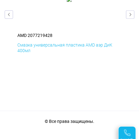
AMD 2077219428
AM
Смазка универсальная пластика AMD аэр ДиК
Сма
400мл
40
© Все права защищены.