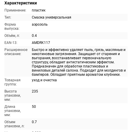
Характеристики
Применение:
пластик
Тип:
Смазка универсальная
Форма
аэрозоль
выпуска:
Объём, л:
0.4
EAN-13:
AMDRK117
Расширенное
Быстро и эффективно удаляет пыль, грязь, масляные и
описание:
никотиновые загрязнения. Защищает от старения и
выгорания, восстанавливает первоначальную
структуру, обладает антистатическим эффектом.
Предназначен для обработки пластиковых и
виниловых деталей салона. Подходит для молдингов и
бамперов. Обладает приятным ароматом клубники.
Товарная
уход и очистка
группа:
Высота
235
упаковки,
мм:
Длина
50
упаковки,
мм:
Объем
0.7
упаковки, л: