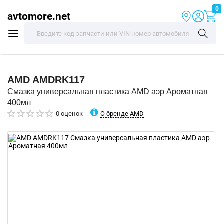
0
avtomore.net
AMD
AMDRK117
Смазка универсальная пластика AMD аэр Ароматная
400мл
О бренде AMD
0 оценок