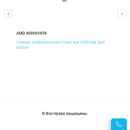
AMD 468683858
AM
Смазка универсальная пластика AMD аэр ДиК
Сма
400мл
40
© Все права защищены.