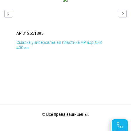
AP 312551895
AP 
Смазка универсальная пластика AP аэр ДиК
Сма
400мл
40
© Все права защищены.