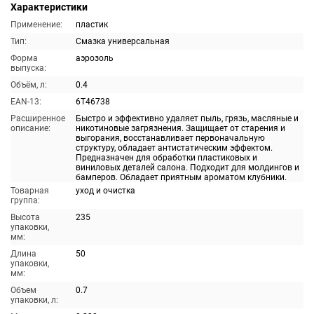
Характеристики
Применение:
пластик
Тип:
Смазка универсальная
Форма
аэрозоль
выпуска:
Объём, л:
0.4
EAN-13:
6T46738
Расширенное
Быстро и эффективно удаляет пыль, грязь, масляные и
описание:
никотиновые загрязнения. Защищает от старения и
выгорания, восстанавливает первоначальную
структуру, обладает антистатическим эффектом.
Предназначен для обработки пластиковых и
виниловых деталей салона. Подходит для молдингов и
бамперов. Обладает приятным ароматом клубники.
Товарная
уход и очистка
группа:
Высота
235
упаковки,
мм:
Длина
50
упаковки,
мм:
Объем
0.7
упаковки, л: