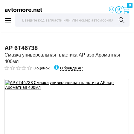
0
avtomore.net
AP
6T46738
Смазка универсальная пластика AP аэр Ароматная
400мл
О бренде AP
0 оценок