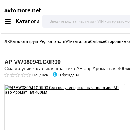
avtomore.net
Каталоги
ЛК
Каталоги групп
Ред.каталоги
Wh-каталоги
Carbase
Сторонние к
AP
VW080941G0R00
Смазка универсальная пластика AP аэр Ароматная 400м
О бренде AP
0 оценок