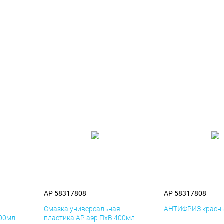
AP 58317808
AP 58317808
я
Смазка универсальная
АНТИФРИЗ красны
400мл
пластика AP аэр ПхВ 400мл