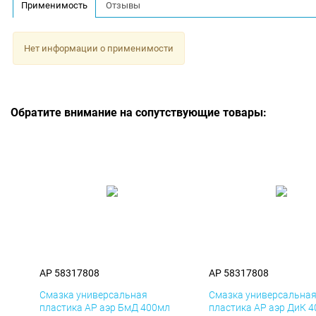
Применимость
Отзывы
Нет информации о применимости
Обратите внимание на сопутствующие товары:
AP 58317808
AP 58317808
Смазка универсальная
Смазка универсальна
пластика AP аэр БмД 400мл
пластика AP аэр ДиК 