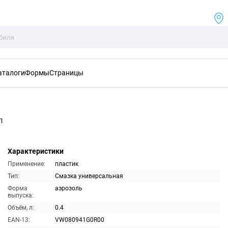
аталоги
Формы
Страницы
л
Характеристики
Применение:
пластик
Тип:
Смазка универсальная
Форма
аэрозоль
выпуска:
Объём, л:
0.4
EAN-13:
VW080941G0R00