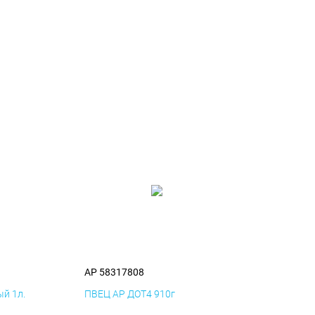
AP 58317808
й 1л.
ПВЕЦ AP ДОТ4 910г