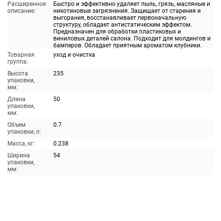
Расширенное
Быстро и эффективно удаляет пыль, грязь, масляные и
описание:
никотиновые загрязнения. Защищает от старения и
выгорания, восстанавливает первоначальную
структуру, обладает антистатическим эффектом.
Предназначен для обработки пластиковых и
виниловых деталей салона. Подходит для молдингов и
бамперов. Обладает приятным ароматом клубники.
Товарная
уход и очистка
группа:
Высота
235
упаковки,
мм:
Длина
50
упаковки,
мм:
Объем
0.7
упаковки, л:
Масса, кг:
0.238
Ширина
54
упаковки,
мм: