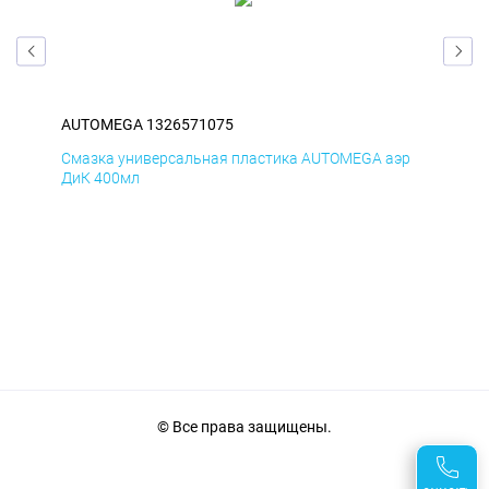
AUTOMEGA 1326571075
AU
эр
Смазка универсальная пластика AUTOMEGA аэр
Сма
ДиК 400мл
ПхВ
© Все права защищены.