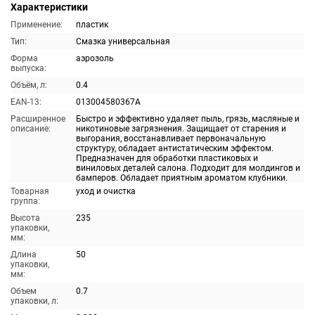
Характеристики
Применение:
пластик
Тип:
Смазка универсальная
Форма
аэрозоль
выпуска:
Объём, л:
0.4
EAN-13:
013004580367A
Расширенное
Быстро и эффективно удаляет пыль, грязь, масляные и
описание:
никотиновые загрязнения. Защищает от старения и
выгорания, восстанавливает первоначальную
структуру, обладает антистатическим эффектом.
Предназначен для обработки пластиковых и
виниловых деталей салона. Подходит для молдингов и
бамперов. Обладает приятным ароматом клубники.
Товарная
уход и очистка
группа:
Высота
235
упаковки,
мм:
Длина
50
упаковки,
мм:
Объем
0.7
упаковки, л: