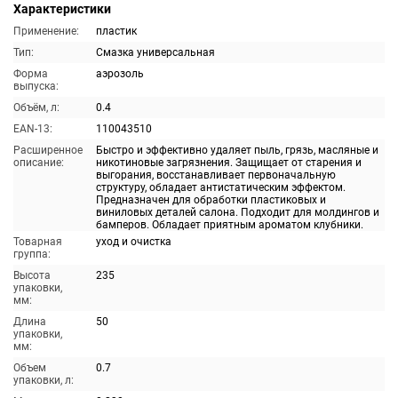
Характеристики
Применение:
пластик
Тип:
Смазка универсальная
Форма
аэрозоль
выпуска:
Объём, л:
0.4
EAN-13:
110043510
Расширенное
Быстро и эффективно удаляет пыль, грязь, масляные и
описание:
никотиновые загрязнения. Защищает от старения и
выгорания, восстанавливает первоначальную
структуру, обладает антистатическим эффектом.
Предназначен для обработки пластиковых и
виниловых деталей салона. Подходит для молдингов и
бамперов. Обладает приятным ароматом клубники.
Товарная
уход и очистка
группа:
Высота
235
упаковки,
мм:
Длина
50
упаковки,
мм:
Объем
0.7
упаковки, л: