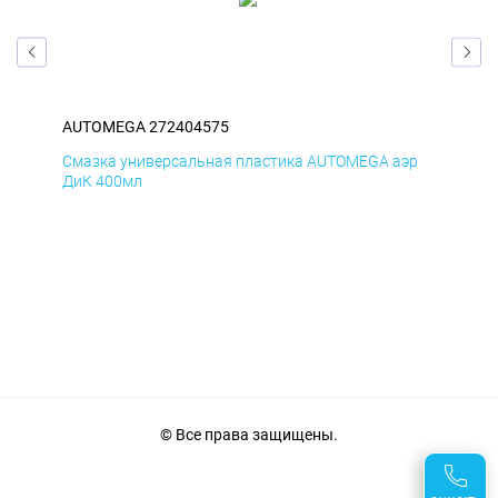
AUTOMEGA 272404575
AU
эр
Смазка универсальная пластика AUTOMEGA аэр
Сма
ДиК 400мл
ПхВ
© Все права защищены.