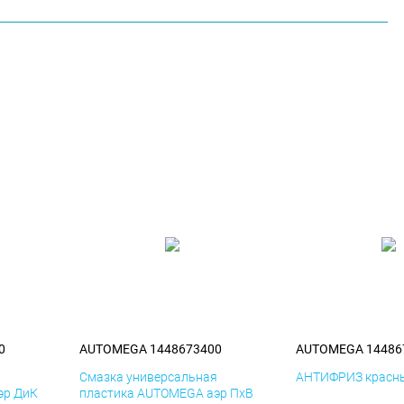
0
AUTOMEGA 1448673400
AUTOMEGA 14486
я
Смазка универсальная
АНТИФРИЗ красны
эр ДиК
пластика AUTOMEGA аэр ПхВ