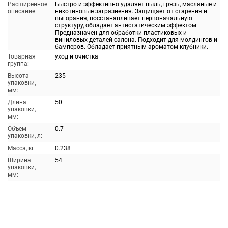
Расширенное
Быстро и эффективно удаляет пыль, грязь, масляные и
описание:
никотиновые загрязнения. Защищает от старения и
выгорания, восстанавливает первоначальную
структуру, обладает антистатическим эффектом.
Предназначен для обработки пластиковых и
виниловых деталей салона. Подходит для молдингов и
бамперов. Обладает приятным ароматом клубники.
Товарная
уход и очистка
группа:
Высота
235
упаковки,
мм:
Длина
50
упаковки,
мм:
Объем
0.7
упаковки, л:
Масса, кг:
0.238
Ширина
54
упаковки,
мм: