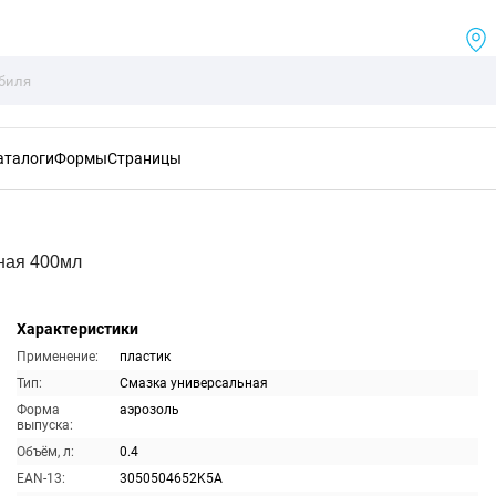
аталоги
Формы
Страницы
ная 400мл
Характеристики
Применение:
пластик
Тип:
Смазка универсальная
Форма
аэрозоль
выпуска:
Объём, л:
0.4
EAN-13:
3050504652K5A