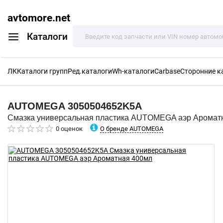
avtomore.net
Каталоги
ЛК
Каталоги групп
Ред.каталоги
Wh-каталоги
Carbase
Сторонние к
AUTOMEGA
3050504652K5A
Смазка универсальная пластика AUTOMEGA аэр Аромат
О бренде AUTOMEGA
0 оценок