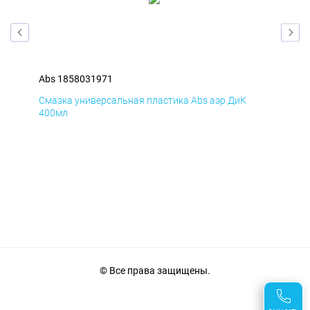
Abs 1858031971
Abs
Смазка универсальная пластика Abs аэр ДиК
Сма
400мл
40
© Все права защищены.