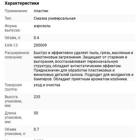
Характеристики
Применение:
пластик
Тип:
Смазка универсальная
Форма
аэрозоль
выпуска:
Объём, л:
0.4
EAN-13:
200009
Расширенное
Быстро и эффективно удаляет пыль, грязь, масляные и
описание:
никотиновые загрязнения. Защищает от старения и
выгорания, восстанавливает первоначальную
структуру, обладает антистатическим эффектом.
Предназначен для обработки пластиковых и
виниловых деталей салона. Подходит для молдингов и
бамперов. Обладает приятным ароматом клубники.
Товарная
уход и очистка
группа:
Высота
235
упаковки,
мм:
Длина
50
упаковки,
мм:
Объем
0.7
упаковки, л: