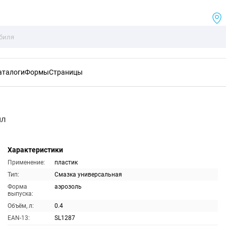
аталоги
Формы
Страницы
мл
Характеристики
Применение:
пластик
Тип:
Смазка универсальная
Форма
аэрозоль
выпуска:
Объём, л:
0.4
EAN-13:
SL1287