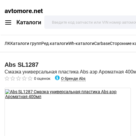
avtomore.net
Каталоги
ЛК
Каталоги групп
Ред.каталоги
Wh-каталоги
Carbase
Сторонние к
Abs
SL1287
Смазка универсальная пластика Abs аэр Ароматная 400
О бренде Abs
0 оценок