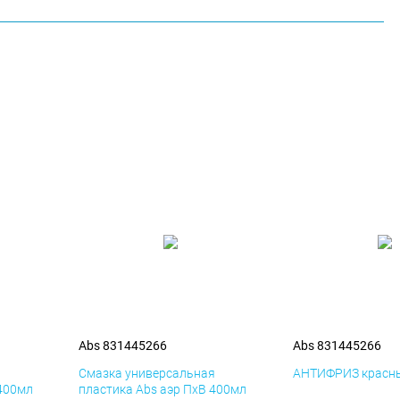
Abs 831445266
Abs 831445266
я
Смазка универсальная
АНТИФРИЗ красны
 400мл
пластика Abs аэр ПхВ 400мл