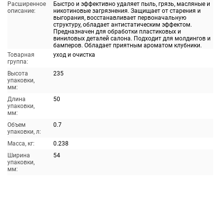
Расширенное
Быстро и эффективно удаляет пыль, грязь, масляные и
описание:
никотиновые загрязнения. Защищает от старения и
выгорания, восстанавливает первоначальную
структуру, обладает антистатическим эффектом.
Предназначен для обработки пластиковых и
виниловых деталей салона. Подходит для молдингов и
бамперов. Обладает приятным ароматом клубники.
Товарная
уход и очистка
группа:
Высота
235
упаковки,
мм:
Длина
50
упаковки,
мм:
Объем
0.7
упаковки, л:
Масса, кг:
0.238
Ширина
54
упаковки,
мм: