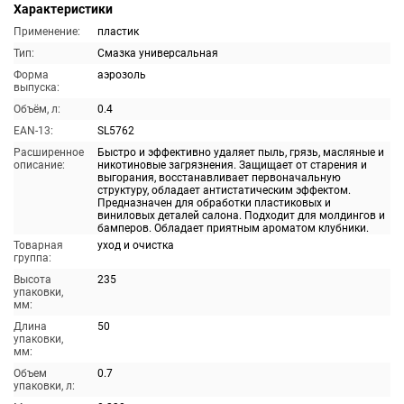
Характеристики
Применение:
пластик
Тип:
Смазка универсальная
Форма
аэрозоль
выпуска:
Объём, л:
0.4
EAN-13:
SL5762
Расширенное
Быстро и эффективно удаляет пыль, грязь, масляные и
описание:
никотиновые загрязнения. Защищает от старения и
выгорания, восстанавливает первоначальную
структуру, обладает антистатическим эффектом.
Предназначен для обработки пластиковых и
виниловых деталей салона. Подходит для молдингов и
бамперов. Обладает приятным ароматом клубники.
Товарная
уход и очистка
группа:
Высота
235
упаковки,
мм:
Длина
50
упаковки,
мм:
Объем
0.7
упаковки, л: