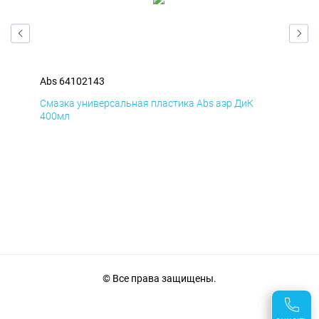
Abs 64102143
Abs
Смазка универсальная пластика Abs аэр ДиК
Сма
400мл
40
© Все права защищены.