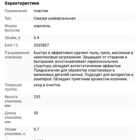
Характеристики
Применение:
пластик
Тип:
Смазка универсальная
Форма
аэрозоль
выпуска:
Объём, л:
0.4
EAN-13:
2035807
Расширенное
Быстро и эффективно удаляет пыль, грязь, масляные и
описание:
никотиновые загрязнения. Защищает от старения и
выгорания, восстанавливает первоначальную
структуру, обладает антистатическим эффектом.
Предназначен для обработки пластиковых и
виниловых деталей салона. Подходит для молдингов и
бамперов. Обладает приятным ароматом клубники.
Товарная
уход и очистка
группа:
Высота
235
упаковки,
мм:
Длина
50
упаковки,
мм:
Объем
0.7
упаковки, л: