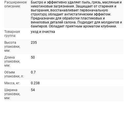
Расширенное
Быстро и эффективно удаляет пыль, грязь, масляные и
описание:
никотиновые загрязнения. Защищает от старения и
выгорания, восстанавливает первоначальную
структуру, обладает антистатическим эффектом.
Предназначен для обработки пластиковых и
виниловых деталей салона. Подходит для молдингов и
бамперов. Обладает приятным ароматом клубники.
Товарная
уход и очистка
группа:
Высота
235
упаковки,
мм:
Длина
50
упаковки,
мм:
Объем
0.7
упаковки, л:
Масса, кг:
0.238
Ширина
54
упаковки,
мм: