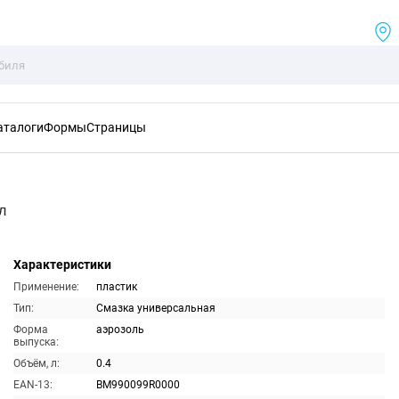
аталоги
Формы
Страницы
л
Характеристики
Применение:
пластик
Тип:
Смазка универсальная
Форма
аэрозоль
выпуска:
Объём, л:
0.4
EAN-13:
BM990099R0000