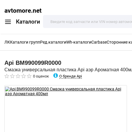
avtomore.net
Каталоги
ЛК
Каталоги групп
Ред.каталоги
Wh-каталоги
Carbase
Сторонние к
Api
BM990099R0000
Смазка универсальная пластика Api аэр Ароматная 400м
О бренде Api
0 оценок