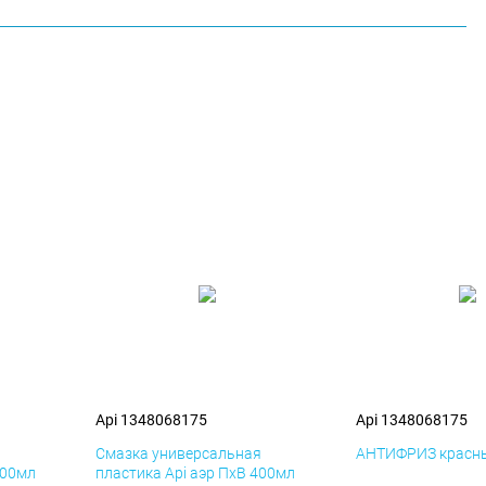
Api 1348068175
Api 1348068175
я
Смазка универсальная
АНТИФРИЗ красны
400мл
пластика Api аэр ПхВ 400мл