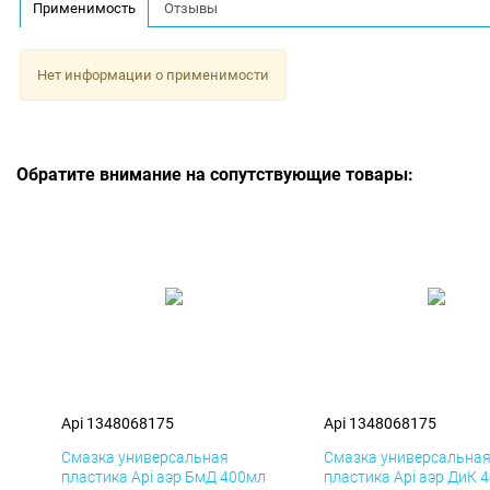
Применимость
Отзывы
Нет информации о применимости
Обратите внимание на сопутствующие товары:
Api 1348068175
Api 1348068175
Смазка универсальная
Смазка универсальна
пластика Api аэр БмД 400мл
пластика Api аэр ДиК 