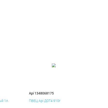
Api 1348068175
й 1л.
ПВЕЦ Api ДОТ4 910г