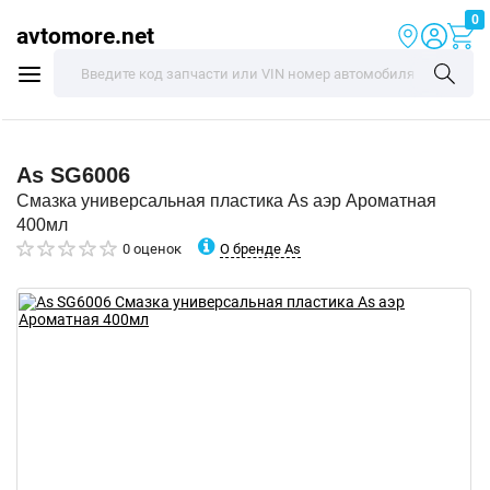
0
avtomore.net
As
SG6006
Смазка универсальная пластика As аэр Ароматная
400мл
О бренде As
0 оценок