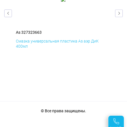
As 327323663
As 
Смазка универсальная пластика As аэр ДиК
Сма
400мл
40
© Все права защищены.