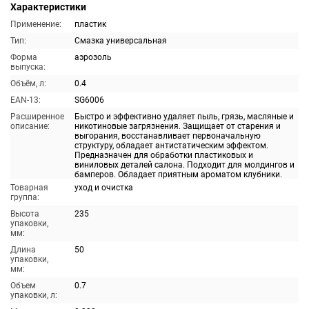
Характеристики
Применение:
пластик
Тип:
Смазка универсальная
Форма
аэрозоль
выпуска:
Объём, л:
0.4
EAN-13:
SG6006
Расширенное
Быстро и эффективно удаляет пыль, грязь, масляные и
описание:
никотиновые загрязнения. Защищает от старения и
выгорания, восстанавливает первоначальную
структуру, обладает антистатическим эффектом.
Предназначен для обработки пластиковых и
виниловых деталей салона. Подходит для молдингов и
бамперов. Обладает приятным ароматом клубники.
Товарная
уход и очистка
группа:
Высота
235
упаковки,
мм:
Длина
50
упаковки,
мм:
Объем
0.7
упаковки, л: