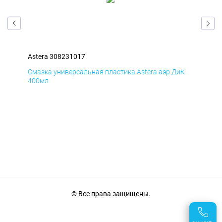
Astera 308231017
Ast
Д
Смазка универсальная пластика Astera аэр ДиК
Сма
400мл
40
© Все права защищены.