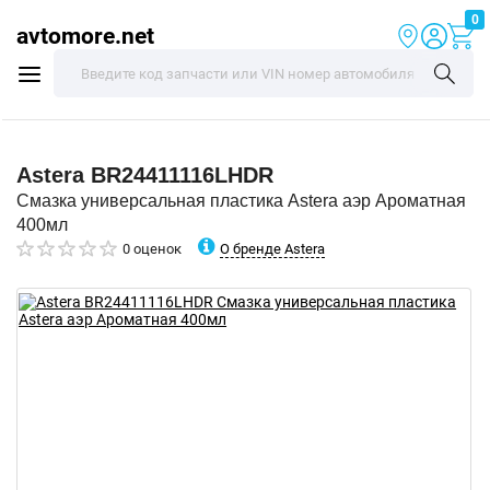
0
avtomore.net
Astera
BR24411116LHDR
Смазка универсальная пластика Astera аэр Ароматная
400мл
О бренде Astera
0 оценок