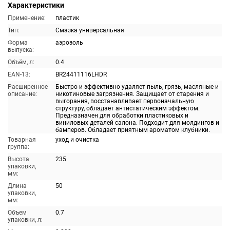
Характеристики
Применение:
пластик
Тип:
Смазка универсальная
Форма
аэрозоль
выпуска:
Объём, л:
0.4
EAN-13:
BR24411116LHDR
Расширенное
Быстро и эффективно удаляет пыль, грязь, масляные и
описание:
никотиновые загрязнения. Защищает от старения и
выгорания, восстанавливает первоначальную
структуру, обладает антистатическим эффектом.
Предназначен для обработки пластиковых и
виниловых деталей салона. Подходит для молдингов и
бамперов. Обладает приятным ароматом клубники.
Товарная
уход и очистка
группа:
Высота
235
упаковки,
мм:
Длина
50
упаковки,
мм:
Объем
0.7
упаковки, л: