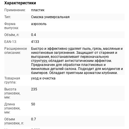
Характеристики
Применение:
пластик
Тип:
Смазка универсальная
Форма
аэрозоль
выпуска:
Объём, л:
0.4
EAN-13:
4133
Расширенное
Быстро и эффективно удаляет пыль, грязь, масляные и
описание:
никотиновые загрязнения. Защищает от старения и
выгорания, восстанавливает первоначальную
структуру, обладает антистатическим эффектом.
Предназначен для обработки пластиковых и
виниловых деталей салона. Подходит для молдингов и
бамперов. Обладает приятным ароматом клубники.
Товарная
уход и очистка
группа:
Высота
235
упаковки,
мм:
Длина
50
упаковки,
мм:
Объем
0.7
упаковки, л: