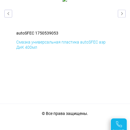
autoSFEC 1750539053
aut
Смазка универсальная пластика autoSFEC аэр
Сма
ДиК 400мл
ПхВ
© Все права защищены.