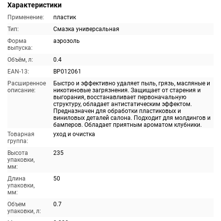
Характеристики
Применение:
пластик
Тип:
Смазка универсальная
Форма
аэрозоль
выпуска:
Объём, л:
0.4
EAN-13:
BP012061
Расширенное
Быстро и эффективно удаляет пыль, грязь, масляные и
описание:
никотиновые загрязнения. Защищает от старения и
выгорания, восстанавливает первоначальную
структуру, обладает антистатическим эффектом.
Предназначен для обработки пластиковых и
виниловых деталей салона. Подходит для молдингов и
бамперов. Обладает приятным ароматом клубники.
Товарная
уход и очистка
группа:
Высота
235
упаковки,
мм:
Длина
50
упаковки,
мм:
Объем
0.7
упаковки, л: